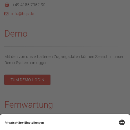
+49 4185 7952-90
info@hqs.de
Demo
Mit den von uns erhaltenen Zugangsdaten können Sie sich in unser
Demo-System einloggen.
ZUM DEMO-LOGIN
Fernwartung
Download TeamViewer