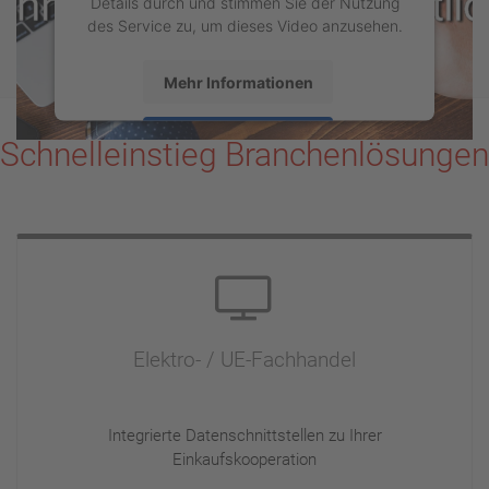
Details durch und stimmen Sie der Nutzung
des Service zu, um dieses Video anzusehen.
Mehr Informationen
Akzeptieren
Schnelleinstieg Branchenlösungen
powered by
Usercentrics Consent
Management Platform
Elektro- / UE-Fachhandel
Integrierte Datenschnittstellen zu Ihrer
Einkaufskooperation