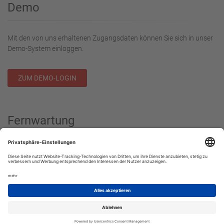
Demo
Mit den von uns erhaltenen Zugangsdaten können Sie sich in unser
Demo-System einloggen.
ZUM DEMO-LOGIN
Fernwartung
Download TeamViewer
Copyright © 2026 - HQS High Quality Software GmbH. All Rights
Reserved