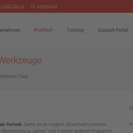
 4185 7952-16
info@hqs.de
ernehmen
ProfiSoft
Training
Support Portal
 Werkzeuge
 mehreren Tabs.
S
Tab-Technik
. Damit ist es möglich, blitzschnell zwischen
Wi
e Bearbeitung zu „parken“ und in einem anderen Programm